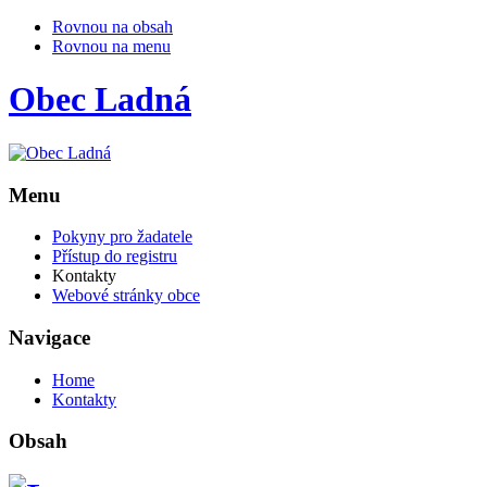
Rovnou na obsah
Rovnou na menu
Obec
Ladná
Menu
Pokyny pro žadatele
Přístup do registru
Kontakty
Webové stránky obce
Navigace
Home
Kontakty
Obsah